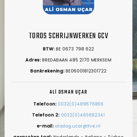
TOROS SCHRIJNWERKEN GCV
BTW:
BE 0673 798 622
Adres:
BREDABAAN 485 2170 MERKSEM
Bankrekening:
BE06001812301722
ALİ OSMAN UÇAR
Telefoon:
0032(0)489676856
Telefoon 2:
0032(0)465692341
e-mail:
aladag.ucar@live.nl