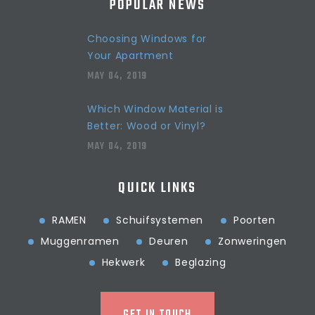
POPULAR NEWS
Choosing Windows for
Your Apartment
MAY 04, 2019
Which Window Material is
Better: Wood or Vinyl?
MAY 04, 2019
QUICK LINKS
RAMEN
Schuifsystemen
Poorten
Muggenramen
Deuren
Zonweringen
Hekwerk
Beglazing
GET IN TOUCH