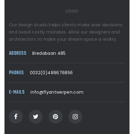
LOGO
Our design studio helps clients make wise decisions
and avoid costly mistakes. Allow our designers and
architectors to make your dream space a reality.
ADDRESS
Bredabaan 485
PHONES
0032(0)489676856
E-MAILS
info@flyantwerpen.com