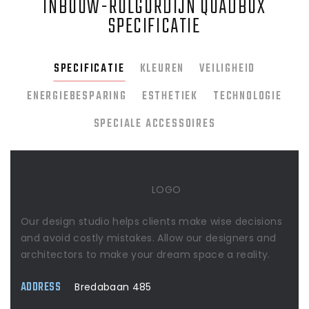
INBOUW-ROLGORDIJN QUADBOX
SPECIFICATIE
SPECIFICATIE
KLEUREN
VEILIGHEID
ENERGIEBESPARING
ESTHETIEK
TECHNOLOGIE
SPECIALE ACCESSOIRES
LOGO
Our design studio helps clients make wise decisions
and avoid costly mistakes. Allow our designers and
architectors to make your dream space a reality.
ADDRESS
Bredabaan 485