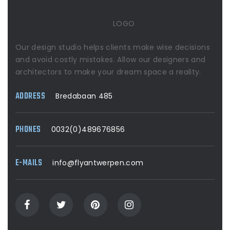
LOGO
Our design studio helps clients make wise decisions
and avoid costly mistakes. Allow our designers and
architectors to make your dream space a reality.
ADDRESS
Bredabaan 485
PHONES
0032(0)489676856
E-MAILS
info@flyantwerpen.com