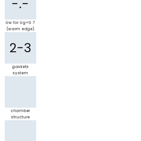
-.-
Uw for Ug=0.7
(warm edge)
2-3
gaskets
system
chamber
structure