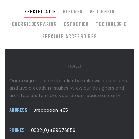
SPECIFICATIE
KLEUREN
VEILIGHEID
ENERGIEBESPARING
ESTHETIEK
TECHNOLOGIE
SPECIALE ACCESSOIRES
LOGO
Our design studio helps clients make wise decisions
and avoid costly mistakes. Allow our designers and
architectors to make your dream space a reality.
ADDRESS
Bredabaan 485
PHONES
0032(0)489676856